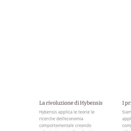
La rivoluzione di Hybensis
I pr
Hybensis applica le teorie le
Siam
ricerche dell’economia
appl
comportamentale creando
comp