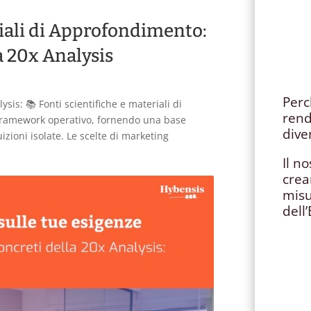
riali di Approfondimento:
a 20x Analysis
Perc
sis: 📚 Fonti scientifiche e materiali di
rend
framework operativo, fornendo una base
dive
zioni isolate. Le scelte di marketing
Il no
crea
mis
dell