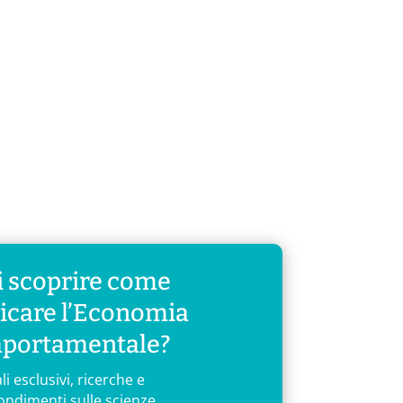
Aree di applicazione
Servizi
Contatti
ccontarla.
 scoprire come
icare l’Economia
portamentale?
li esclusivi, ricerche e
ondimenti sulle scienze