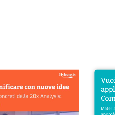
Blog
ome
Chi Siamo
Analisi
Soluzioni
l Economics: studiarla, applicarla, ra
Vuoi
appl
Com
Materia
approf