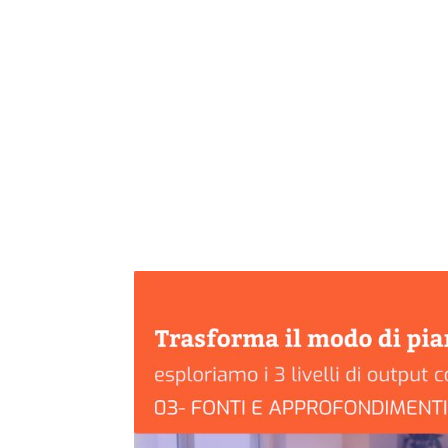
H
Behaviora