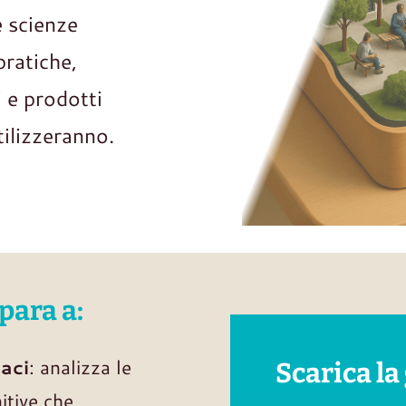
e scienze
pratiche,
i e prodotti
ilizzeranno.
para a:
caci
: analizza le
Scarica la
itive che