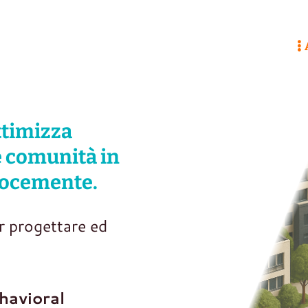
Evolab
ome
Chi Siamo
Analisi
Soluzioni
Community Behavioral Insight
ttimizza
le comunità in
locemente.
er progettare ed
havioral