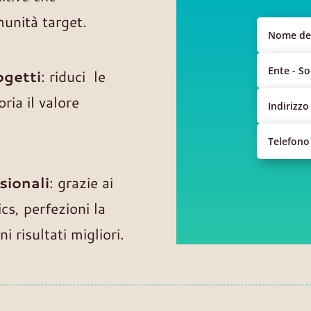
munità target.
ogetti
: riduci le
ria il valore
sionali
: grazie ai
cs, perfezioni la
i risultati migliori.