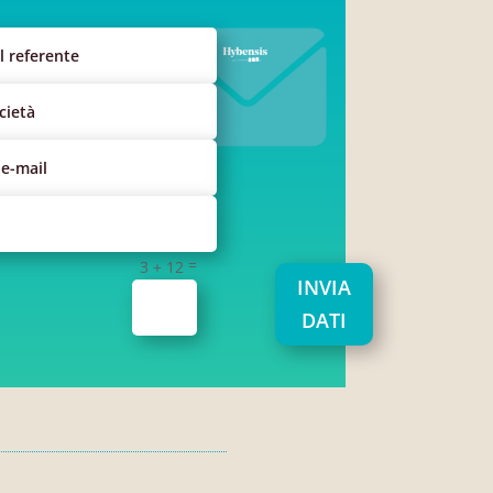
=
3 + 12
INVIA
DATI