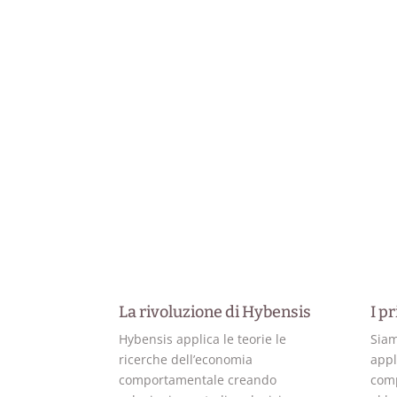
La rivoluzione di Hybensis
I pr
Hybensis applica le teorie le
Siam
ricerche dell’economia
appl
comportamentale creando
comp