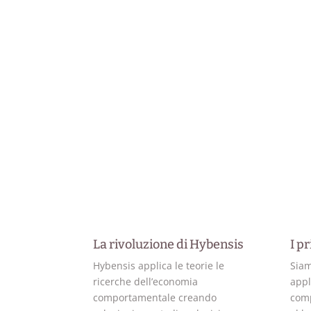
La rivoluzione di Hybensis
I pr
Hybensis applica le teorie le
Siam
ricerche dell’economia
appl
comportamentale creando
comp