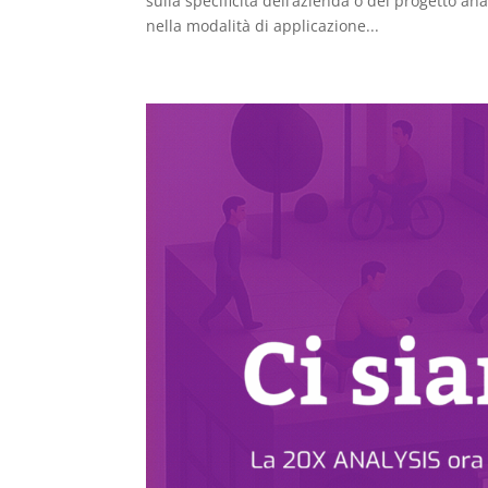
sulla specificità dell’azienda o del progetto a
nella modalità di applicazione...