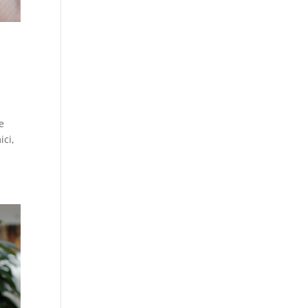
e
ici,