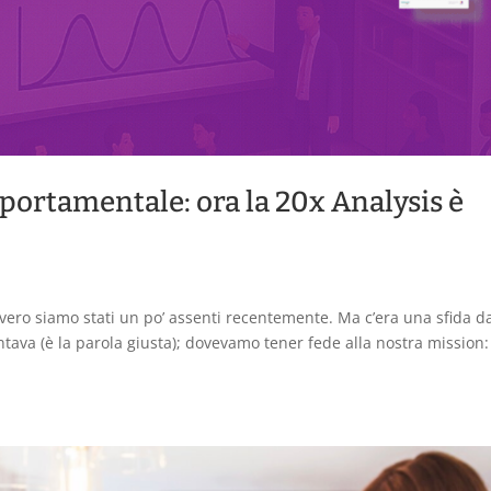
ortamentale: ora la 20x Analysis è
 vero siamo stati un po’ assenti recentemente. Ma c’era una sfida d
ntava (è la parola giusta); dovevamo tener fede alla nostra mission