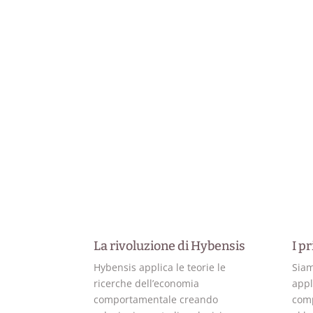
La rivoluzione di Hybensis
I pr
Hybensis applica le teorie le
Siam
ricerche dell’economia
appl
comportamentale creando
comp